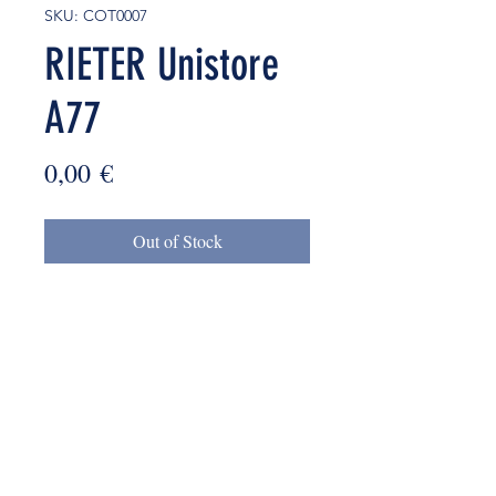
SKU: COT0007
RIETER Unistore
A77
Price
0,00 €
Out of Stock
mmkyrkos@gmail.com
+30 6949 205 669
9 Amaliados str., 14564 Kifisia, Athens Greece